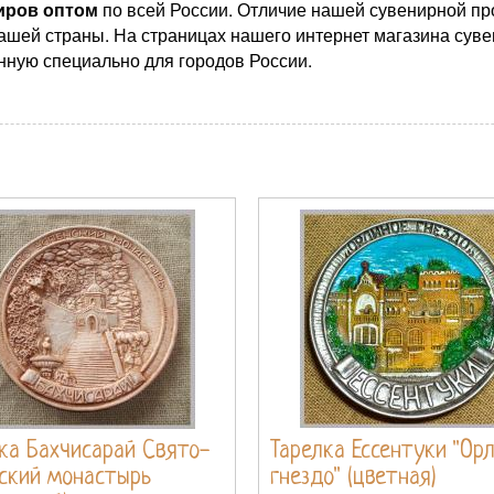
иров оптом
по всей России. Отличие нашей сувенирной пр
ашей страны. На страницах нашего интернет магазина суве
нную специально для городов России.
ка Бахчисарай Свято-
Тарелка Ессентуки "Ор
ский монастырь
гнездо" (цветная)