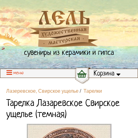
сувениры из керамики и гипса
Корзина
меню
Лазеревское, Свирское ущелье
/
Тарелки
Тарелка Лазаревское Свирское
ущелье (темная)